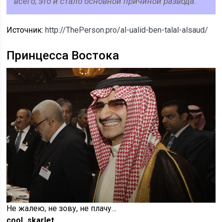
всего, это и стало основной причиной развода.
Источник:
http://ThePerson.pro/al-ualid-ben-talal-alsaud/
Принцесса Востока
Не жалею, не зову, не плачу…
cool_skarlet