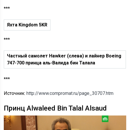
***
Яхта Kingdom 5KR
***
Частный самолет Hawker (слева) и лайнер Boeing
747-700 принца аль-Валида бин Талала
***
Источник:
http://www.compromat.ru/page_30707.htm
Принц Alwaleed Bin Talal Alsaud