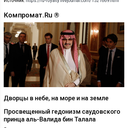
Источник:
https://ru-royalty.livejournal.com/1521669.html
Компромат.Ru ®
Дворцы в небе, на море и на земле
Просвещенный гедонизм саудовского
принца аль-Валида бин Талала