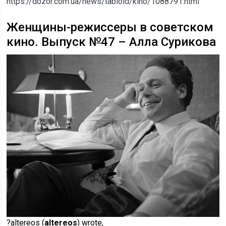
https://dozor.com.ua/news/tabloid/kino/1088791.html
Женщины-режиссеры в советском
кино. Выпуск №47 – Алла Сурикова
?altereos (
altereos
) wrote,