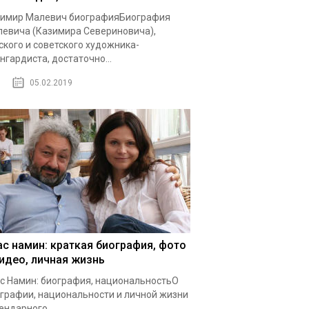
имир Малевич биографияБиография
евича (Казимира Севериновича),
ского и советского художника-
нгардиста, достаточно...
05.02.2019
ас намин: краткая биография, фото
видео, личная жизнь
с Намин: биография, национальностьО
графии, национальности и личной жизни
ендарного...