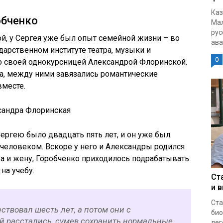
Каз
обченко
Мал
рус
ой, у Сергея уже был опыт семейной жизни – во
ава
арственном институте театра, музыки и
0
о своей однокурсницей Александрой Флоринской.
, между ними завязались романтические
вместе.
сандра Флоринская
Сергею было двадцать пять лет, и он уже был
еловеком. Вскоре у него и Александры родился
ка и жену, Горобченко приходилось подрабатывать
на учебу.
Ст
и 
Ста
ствовал шесть лет, а потом они с
био
 расстались, сумев сохранить нормальные
лег