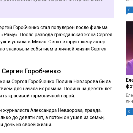
0
Сергей Горобченко стал популярен после фильма
 «Раму». После развода гражданская жена Сергея
уж и уехала в Милан. Свою вторую жену актер
тало знаковым событием в личной жизни Сергея
 Сергея Горобченко
Ел
 жена Сергея Горобченко Полина Невзорова была
фо
твием для начала их романа. Полина на девять лет
Еле
ыть красивой гармоничной парой.
лич
и журналиста Александра Невзорова, правда,
0
ько до девяти лет, а потом он ушел из семьи,
 дочь из своей жизни.