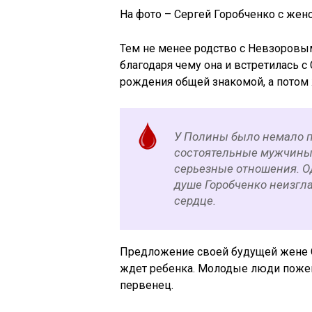
На фото – Сергей Горобченко с же
Тем не менее родство с Невзоровым
благодаря чему она и встретилась с
рождения общей знакомой, а потом ж
У Полины было немало п
состоятельные мужчины, 
серьезные отношения. О
душе Горобченко неизгла
сердце.
Предложение своей будущей жене Сер
ждет ребенка. Молодые люди пожени
первенец.