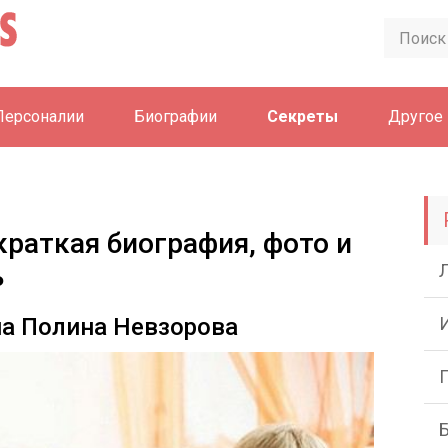
Персоналии
Биографии
Секреты
Другое
краткая биография, фото и
ь
на Полина Невзорова