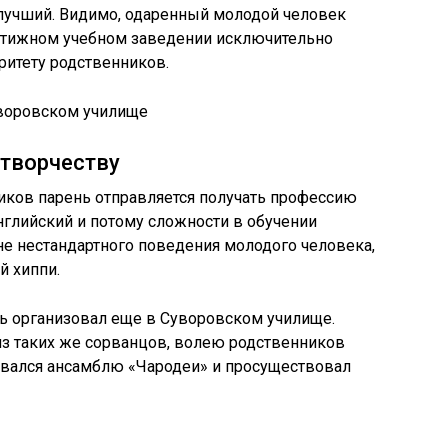
й лучший. Видимо, одаренный молодой человек
естижном учебном заведении исключительно
ритету родственников.
уворовском училище
 творчеству
иков парень отправляется получать профессию
нглийский и потому сложности в обучении
е нестандартного поведения молодого человека,
й хиппи.
 организовал еще в Суворовском училище.
из таких же сорванцов, волею родственников
ывался ансамблю «Чародеи» и просуществовал