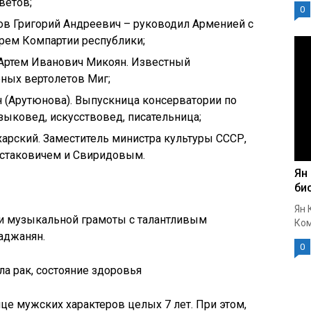
ветов;
0
ов Григорий Андреевич – руководил Арменией с
арем Компартии республики;
 Артем Иванович Микоян. Известный
рных вертолетов Миг;
 (Арутюнова). Выпускница консерватории по
зыковед, искусствовед, писательница;
арский. Заместитель министра культуры СССР,
стаковичем и Свиридовым.
Ян
би
Ян 
ми музыкальной грамоты с талантливым
Ком
аджанян.
0
ла рак, состояние здоровья
це мужских характеров целых 7 лет. При этом,