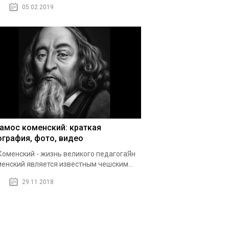
05.02.2019
 амос коменский: краткая
ография, фото, видео
Коменский - жизнь великого педагогаЯн
енский является известным чешским...
29.11.2018