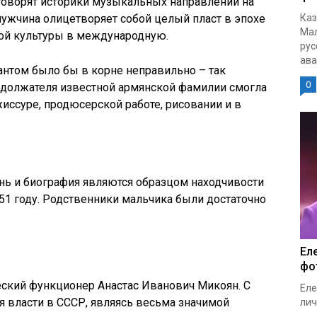
говорят историки музыкальных направлений на
ужчина олицетворяет собой целый пласт в эпохе
Каз
Мал
ой культуры в международную.
рус
ава
антом было бы в корне неправильно – так
0
родолжателя известной армянской фамилии смогла
жиссуре, продюсерской работе, рисовании и в
знь и биография являются образцом находчивости
51 году. Родственники мальчика были достаточно
Ел
фо
еский функционер Анастас Иванович Микоян. С
Еле
ля власти в СССР, являясь весьма значимой
лич