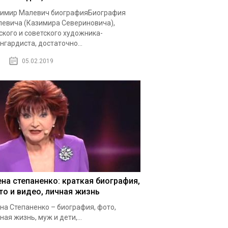
имир Малевич биографияБиография
евича (Казимира Севериновича),
ского и советского художника-
нгардиста, достаточно...
05.02.2019
ена степаненко: краткая биография,
то и видео, личная жизнь
на Степаненко – биография, фото,
ная жизнь, муж и дети,...