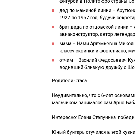
фигурой в Политбюро страны Со
дед по маминой линии – Арутюн
1922 по 1957 год, будучи секрет
брат деда по отцовской линии –
авиаконструктор, автор легенда
мама – Нами Артемьевна Микоян
классу скрипки и фортепиано, му
отчим – Василий Федосьевич Кух
водивший близкую дружбу с Шо
Родители Стаса
Неудивительно, что с 6-лет основа
мальчиком занимался сам Арно Баб
Интересно: Елена Степунина: победи
Юный бунтарь отучился в этой кузни