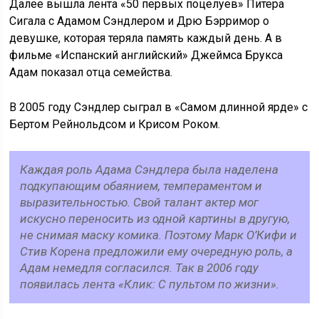
Далее вышла лента «50 первых поцелуев» Питера
Сигала с Адамом Сэндлером и Дрю Бэрримор о
девушке, которая теряла память каждый день. А в
фильме «Испанский английский» Джеймса Брукса
Адам показал отца семейства.
В 2005 году Сэндлер сыграл в «Самом длинной ярде» с
Бертом Рейнольдсом и Крисом Роком.
Каждая роль Адама Сэндлера была наделена
подкупающим обаянием, темпераментом и
выразительностью. Свой талант актер мог
искусно переносить из одной картины в другую,
не снимая маску комика. Поэтому Марк О’Кифи и
Стив Корена предложили ему очередную роль, а
Адам немедля согласился. Так в 2006 году
появилась лента «Клик: С пультом по жизни».