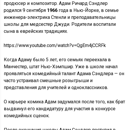
продюсер и композитор. Адам Ричард Сэндлер
родился 9 сентября
1966
года в Нью-Йорке, в семье
инженера-электрика Стенли и преподавательницы
школы для медсестер Джуди. Родители воспитали
сына в еврейских традициях.
https://www.youtube.com/watch?v=QgEm4jCCRFk
Когда Адаму было 5 лет, его семьях переехала в
Манчестер, штат Нью-Хэмпшир. Уже в школе начал
проявляться комедийный талант Адама Сэндлера — он
часто устраивал смешные розыгрыши и
представления для учителей и одноклассников.
О карьере комика Адам задумался после того, как брат
выдвинул его кандидатуру для участия в конкурсе
комедийных сценок.
После окончания школы Адам Сэндлер поступил в