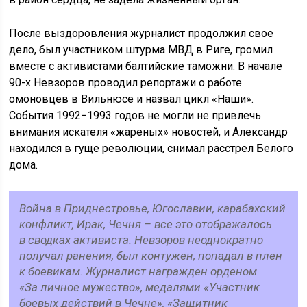
После выздоровления журналист продолжил свое
дело, был участником штурма МВД в Риге, громил
вместе с активистами балтийские таможни. В начале
90-х Невзоров проводил репортажи о работе
омоновцев в Вильнюсе и назвал цикл «Наши».
События 1992−1993 годов не могли не привлечь
внимания искателя «жареных» новостей, и Александр
находился в гуще революции, снимал расстрел Белого
дома.
Война в Приднестровье, Югославии, карабахский
конфликт, Ирак, Чечня – все это отображалось
в сводках активиста. Невзоров неоднократно
получал ранения, был контужен, попадал в плен
к боевикам. Журналист награжден орденом
«За личное мужество», медалями «Участник
боевых действий в Чечне», «Защитник