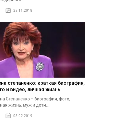
29.11.2018
ена степаненко: краткая биография,
то и видео, личная жизнь
на Степаненко – биография, фото,
ная жизнь, муж и дети,...
05.02.2019