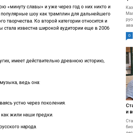
ю «минуту славы» и уже через год о них никто и
Каз
Мал
т популярные шоу как трамплин для дальнейшего
рус
о творчества. Ко второй категории относится и
ава
ы стала известна широкой аудитории еще в 2006
0
а
других, имеет действительно древнюю историю,
 музыка, ведь она:
аясь устно через поколения.
Ст
и 
 как жили наши предки.
Ста
усского народа.
био
лег