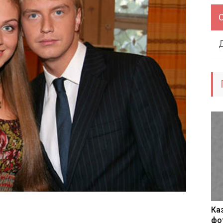
Ка
фо