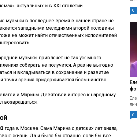
емах», актуальных и в XXI столетии.
0
ие музыки в последнее время в нашей стране не
лекается западными мелодиями второй половины
 тоже не может найти отечественных исполнителей
интересовать.
ародной музыки, привлечет не так уж много
плениях собирать не получится. А раз не выгодно
аться и вкладываться в сохранение и развитие
кой точки зрения придерживается большинство.
Ел
фо
Пелагеи и Марины Девятовой интерес к народному
Еле
ал возвращаться.
лич
0
ой
83
года в Москве. Сама Марина с детских лет знала,
вою жизнь. Да и было бы странно, если бы все