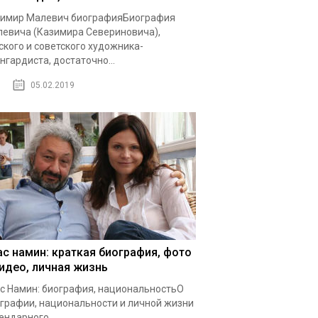
имир Малевич биографияБиография
евича (Казимира Севериновича),
ского и советского художника-
нгардиста, достаточно...
05.02.2019
ас намин: краткая биография, фото
видео, личная жизнь
с Намин: биография, национальностьО
графии, национальности и личной жизни
ендарного...