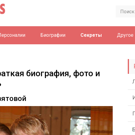
Персоналии
Биографии
Секреты
Другое
аткая биография, фото и
ь
вятовой