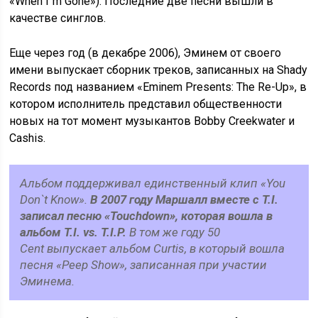
«When I`m Gone»). Последние две песни вышли в
качестве синглов.
Еще через год (в декабре 2006), Эминем от своего
имени выпускает сборник треков, записанных на Shady
Records под названием «Eminem Presents: The Re-Up», в
котором исполнитель представил общественности
новых на тот момент музыкантов Bobby Creekwater и
Cashis.
Альбом поддерживал единственный клип «You
Don`t Know».
В 2007 году Маршалл вместе с T.I.
записал песню «Touchdown», которая вошла в
альбом T.I. vs. T.I.P.
В том же году 50
Cent выпускает альбом Curtis, в который вошла
песня «Peep Show», записанная при участии
Эминема.