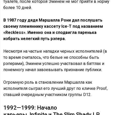
туалете, после которой Эминем не мог прийти в норму
более 10 дней.
В 1987 году дядя Маршалла Рони дал послушать
своему племяннику кассету Ice-T под названием
«Reckless».
Именно она и сподвигла паренька
избрать нелегкий путь рэпера.
Несмотря на частые нападки черных исполнителей (в
то время считалось, что белые не способны быть
рэперами), Эминем успешно участвовал в баттлах и
понемногу начал завоевывать признание публики.
Огромную роль в становлении Маршалла как
исполнителя сыграл его лучший друг по кличке Proof,
ставший очередным участником группы D12.
1992—1999: Начало
карьеры, Infinite и The Slim Shady LP