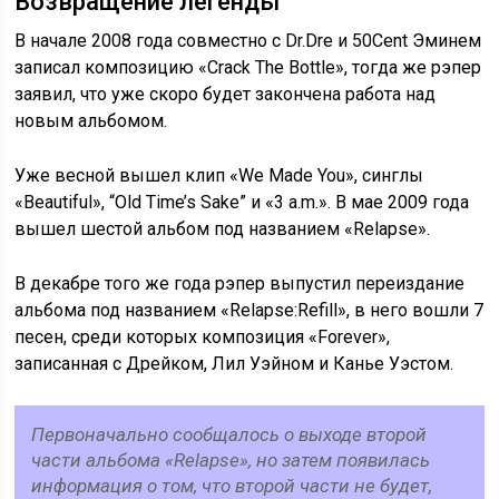
Возвращение легенды
В начале 2008 года совместно с Dr.Dre и 50Cent Эминем
записал композицию «Crack The Bottle», тогда же рэпер
заявил, что уже скоро будет закончена работа над
новым альбомом.
Уже весной вышел клип «We Made You», синглы
«Beautiful», “Old Time’s Sake” и «3 a.m.». В мае 2009 года
вышел шестой альбом под названием «Relapse».
В декабре того же года рэпер выпустил переиздание
альбома под названием «Relapse:Refill», в него вошли 7
песен, среди которых композиция «Forever»,
записанная с Дрейком, Лил Уэйном и Канье Уэстом.
Первоначально сообщалось о выходе второй
части альбома «Relapse», но затем появилась
информация о том, что второй части не будет,