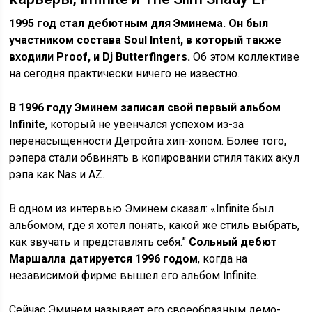
1995 год стал дебютным для Эминема. Он был
участником состава Soul Intent, в который также
входили Proof, и Dj Butterfingers.
Об этом коллективе
на сегодня практически ничего не известно.
В 1996 году Эминем записал свой первый альбом
Infinite
, который не увенчался успехом из-за
перенасыщенности Детройта хип-хопом. Более того,
рэпера стали обвинять в копировании стиля таких акул
рэпа как Nas и AZ.
В одном из интервью Эминем сказал: «Infinite был
альбомом, где я хотел понять, какой же стиль выбрать,
как звучать и представлять себя.”
Сольный дебют
Маршалла датируется 1996 годом
, когда на
независимой фирме вышел его альбом Infinite.
Сейчас Эминем называет его своеобразным демо-