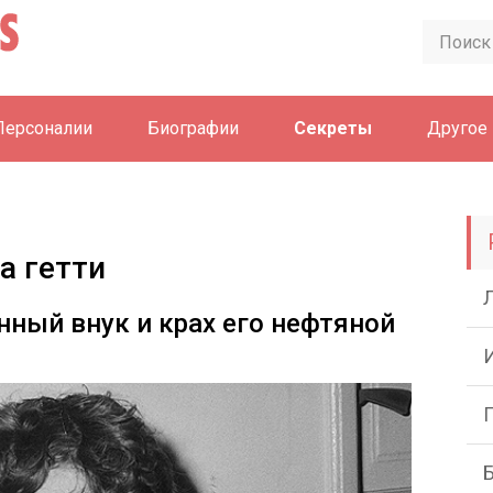
Персоналии
Биографии
Секреты
Другое
а гетти
нный внук и крах его нефтяной