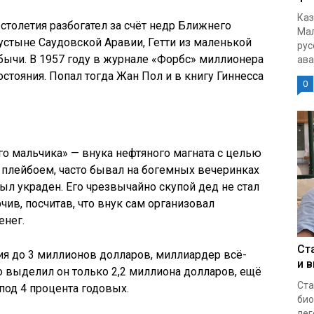
Каз
столетия разбогател за счёт недр Ближнего
Мал
пустыне Саудовской Аравии, Гетти из маленькой
рус
ычи. В 1957 году в журнале «Форбс» миллионера
ава
стояния. Попал тогда Жан Пол и в книгу Гиннесса
0
го мальчика» — внука нефтяного магната с целью
 плейбоем, часто бывал на богемных вечеринках
был украден. Его чрезвычайно скупой дед не стал
ив, посчитав, что внук сам организовал
енег.
Ст
ия до 3 миллионов долларов, миллиардер всё-
и 
о выделил он только 2,2 миллиона долларов, ещё
Ста
под 4 процента годовых.
био
лег