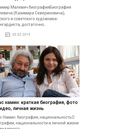
имир Малевич биографияБиография
евича (Казимира Севериновича),
ского и советского художника-
нгардиста, достаточно...
05.02.2019
ас намин: краткая биография, фото
видео, личная жизнь
с Намин: биография, национальностьО
графии, национальности и личной жизни
ендарного...