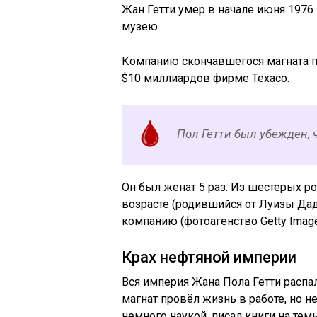
Жан Гетти умер в начале июня 1976
музею.
Компанию скончавшегося магната пр
$10 миллиардов фирме Техасо.
Пол Гетти был убежден, 
Он был женат 5 раз. Из шестерых 
возрасте (родившийся от Луизы Дад
компанию (фотоагенство Getty Imag
Крах нефтяной империи
Вся империя Жана Пола Гетти распа
магнат провёл жизнь в работе, но н
немного наукой, писал книги на тем