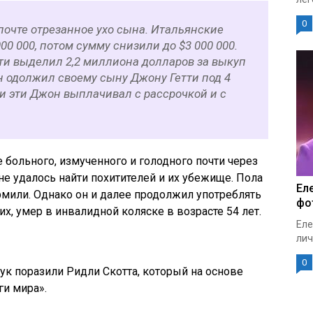
0
 почте отрезанное ухо сына. Итальянские
00 000, потом сумму снизили до $3 000 000.
ти выделил 2,2 миллиона долларов за выкуп
он одолжил своему сыну Джону Гетти под 4
и эти Джон выплачивал с рассрочкой и с
 больного, измученного и голодного почти через
не удалось найти похитителей и их убежище. Пола
Ел
рмили. Однако он и далее продолжил употреблять
фо
их, умер в инвалидной коляске в возрасте 54 лет.
Еле
лич
0
ук поразили Ридли Скотта, который на основе
ги мира».