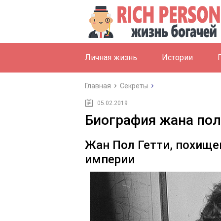
Личная жизнь
Истории
Главная
Секреты
05.02.2019
Биография жана пол
Жан Пол Гетти, похище
империи