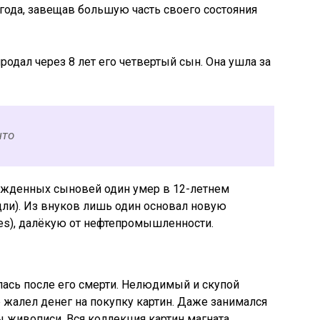
 года, завещав большую часть своего состояния
одал через 8 лет его четвертый сын. Она ушла за
что
рожденных сыновей один умер в 12-летнем
ли). Из внуков лишь один основал новую
es), далёкую от нефтепромышленности.
лась после его смерти. Нелюдимый и скупой
е жалел денег на покупку картин. Даже занимался
ы живописи. Вся коллекция картин магната