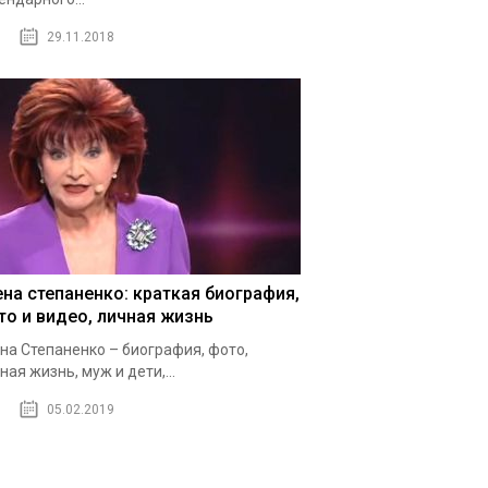
29.11.2018
ена степаненко: краткая биография,
то и видео, личная жизнь
на Степаненко – биография, фото,
ная жизнь, муж и дети,...
05.02.2019