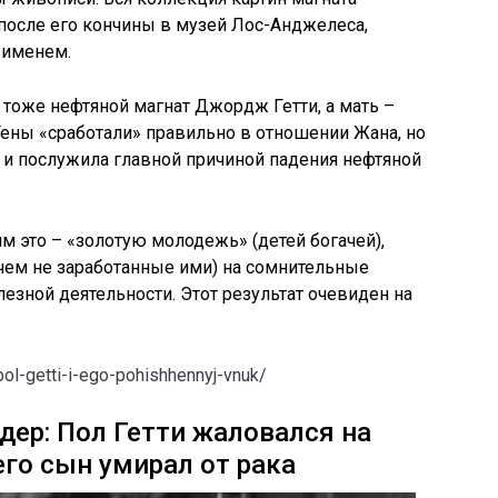
после его кончины в музей Лос-Анджелеса,
 именем.
тоже нефтяной магнат Джордж Гетти, а мать –
ены «сработали» правильно в отношении Жана, но
» и послужила главной причиной падения нефтяной
м это – «золотую молодежь» (детей богачей),
чем не заработанные ими) на сомнительные
езной деятельности. Этот результат очевиден на
pol-getti-i-ego-pohishhennyj-vnuk/
ер: Пол Гетти жаловался на
 его сын умирал от рака