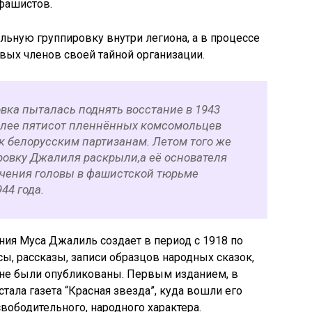
фашистов.
льную группировку внутри легиона, а в процессе
вых членов своей тайной организации.
вка пыталась поднять восстание в 1943
 более пятисот пленнённых комсомольцев
к белорусским партизанам. Летом того же
ровку Джалиля раскрыли,а её основателя
ечения головы в фашистской тюрьме
44 года.
ия Муса Джалиль создает в период с 1918 по
есы, рассказы, записи образцов народных сказок,
 и не были опубликованы. Первым изданием, в
стала газета “Красная звезда”, куда вошли его
вободительного, народного характера.