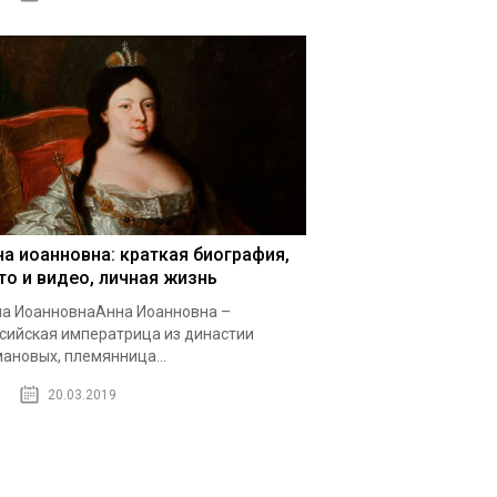
на иоанновна: краткая биография,
то и видео, личная жизнь
а ИоанновнаАнна Иоанновна –
сийская императрица из династии
ановых, племянница...
20.03.2019