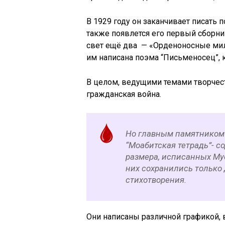
В 1929 году он заканчивает писать
также появлется его первый сборник
свет ещё два — «Орденоносные мил
им написана поэма “Письменосец”, 
В целом, ведущими темами творчест
гражданская война.
Но главным памятником
“Моабитская тетрадь”- 
размера, исписанных Му
них сохранились только 
стихотворения.
Они написаны различной графикой, в