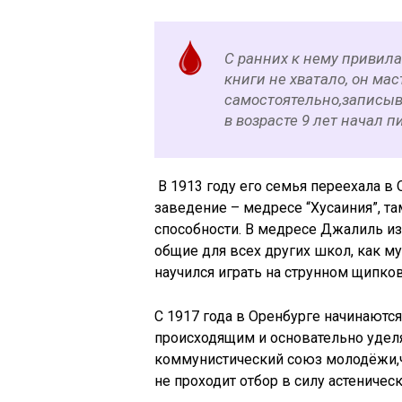
С ранних к нему привила
книги не хватало, он мас
самостоятельно,записыв
в возрасте 9 лет начал п
В 1913 году его семья переехала в 
заведение – медресе “Хусаиния”, т
способности. В медресе Джалиль из
общие для всех других школ, как му
научился играть на струнном щипк
С 1917 года в Оренбурге начинаютс
происходящим и основательно уделя
коммунистический союз молодёжи,ч
не проходит отбор в силу астеничес