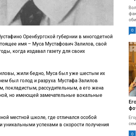
Вол
фак
оби
0
устафино Оренбургской губернии в многодетной
астоящее имя – Муса Мустафович Залилов, свой
оды, когда издавал газету для своих
лиловы, жили бедно, Муса был уже шестым их
нем был голод и разруха. Мустафа Залилов
 покладистым, рассудительным, а его жена
отной, но имеющей замечательные вокальные
Ег
фо
чной местной школе, где отличался особой
Его
сем
и уникальными успехами в скорости получения
0