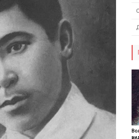
Во
ви