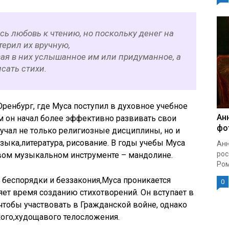
сь любовь к чтению, но поскольку денег на
терил их вручную,
ая в них услышанное им или придуманное, а
исать стихи.
Оренбург, где Муса поступил в духовное учебное
Ан
ам он начал более эффективно развивать свои
фо
учал не только религиозные дисциплины, но и
зыка,литература, рисование. В годы учебы Муса
Анн
рос
овом музыкальном инструменте – мандолине.
Ром
я беспорядки и беззакония,Муса проникается
0
ет время созданию стихотворений. Он вступает в
тобы участвовать в Гражданской войне, однако
кого,худощавого телосложения.