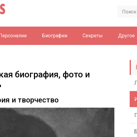
Персоналии
Биографии
Секреты
Другое
кая биография, фото и
ь
ия и творчество