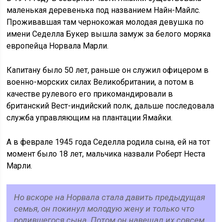
маленькая деревенька под названием Найн-Майлс.
Проживавшая там чернокожая молодая девушка по
имени Седелла Букер вышла замуж за белого моряка
европейца Норвала Марли.
Капитану было 50 лет, раньше он служил офицером в
военно-морских силах Великобритании, а потом в
качестве рулевого его прикомандировали в
британский Вест-индийский полк, дальше последовала
служба управляющим на плантации Ямайки.
А в феврале 1945 года Седелла родила сына, ей на тот
момент было 18 лет, мальчика назвали Роберт Неста
Марли.
Но вскоре на Норвала стала давить предыдущая
семья, он покинул молодую жену и только что
родившегося сына. Потом он навещал их совсем