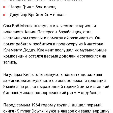
Черри Грин – бэк-вокал;
Джуниор Брейтвэйт – вокал.
Сам Боб Марли выступал в качестве гитариста и
вокалиста. Алвин Паттерсон, барабанщик, стал
наставником группы и помогал ей развиваться. Он
помог ребятам пробиться к продюсеру из Кингстона
Клементу Додду. Клемент послушал их музыкальные
композиции, остался весьма доволен и согласился на
запись.
На улицах Кингстона зазвучала новая танцевальная
зажигательная музыка, в её основе лежали традиции
Ямайки, но резко выраженный горячий ритм и звонкий
бит напоминали новоорлеанский ритм – энд-блюз.
Перед самым 1964 годом у группы вышел первый
сингл «Simmer Down», и уже в январе он занял вершину