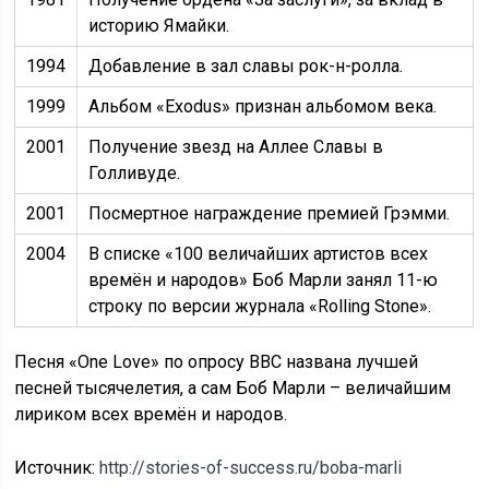
историю Ямайки.
1994
Добавление в зал славы рок-н-ролла.
1999
Альбом «Exodus» признан альбомом века.
2001
Получение звезд на Аллее Славы в
Голливуде.
2001
Посмертное награждение премией Грэмми.
2004
В списке «100 величайших артистов всех
времён и народов» Боб Марли занял 11-ю
строку по версии журнала «Rolling Stone».
Песня «One Love» по опросу ВВС названа лучшей
песней тысячелетия, а сам Боб Марли – величайшим
лириком всех времён и народов.
Источник:
http://stories-of-success.ru/boba-marli