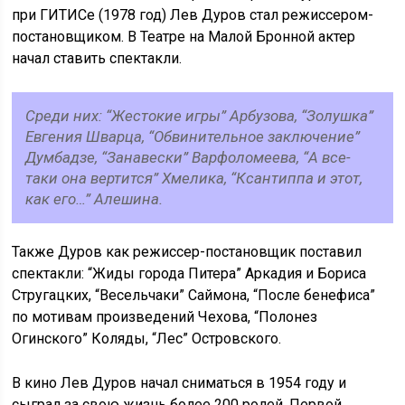
при ГИТИСе (1978 год) Лев Дуров стал режиссером-
постановщиком. В Театре на Малой Бронной актер
начал ставить спектакли.
Среди них: “Жестокие игры” Арбузова, “Золушка”
Евгения Шварца, “Обвинительное заключение”
Думбадзе, “Занавески” Варфоломеева, “А все-
таки она вертится” Хмелика, “Ксантиппа и этот,
как его…” Алешина.
Также Дуров как режиссер-постановщик поставил
спектакли: “Жиды города Питера” Аркадия и Бориса
Стругацких, “Весельчаки” Саймона, “После бенефиса”
по мотивам произведений Чехова, “Полонез
Огинского” Коляды, “Лес” Островского.
В кино Лев Дуров начал сниматься в 1954 году и
сыграл за свою жизнь более 200 ролей. Первой