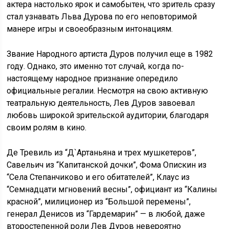
актера настолько ярок и самобытен, что зритель сразу
стал узнавать Льва Дурова по его неповторимой
манере игры и своеобразным интонациям.
Звание Народного артиста Дуров получил еще в 1982
году. Однако, это именно тот случай, когда по-
настоящему народное признание опередило
официальные регалии. Несмотря на свою активную
театральную деятельность, Лев Дуров завоевал
любовь широкой зрительской аудитории, благодаря
своим ролям в кино.
Де Тревиль из “Д`Артаньяна и трех мушкетеров”,
Савельич из “Капитанской дочки”, Фома Опискин из
“Села Степанчиково и его обитателей”, Клаус из
“Семнадцати мгновений весны”, официант из “Калины
красной”, милиционер из “Большой перемены”,
генерал Денисов из “Гардемарин” — в любой, даже
второстепенной роли Лев Дуров невероятно