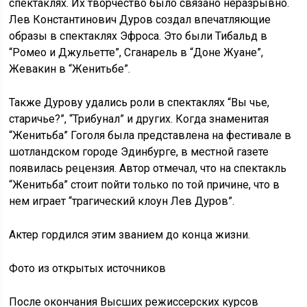
спектаклях. Их творчество было связано неразрывно.
Лев Константинович Дуров создал впечатляющие
образы в спектаклях Эфроса. Это были Тибальд в
“Ромео и Джульетте”, Сганарель в “Доне Жуане”,
Жевакин в “Женитьбе”.
Также Дурову удались роли в спектаклях “Вы чье,
старичье?”, “Трибунал” и других. Когда знаменитая
“Женитьба” Гоголя была представлена на фестивале в
шотландском городе Эдинбурге, в местной газете
появилась рецензия. Автор отмечал, что на спектакль
“Женитьба” стоит пойти только по той причине, что в
нем играет “трагический клоун Лев Дуров”.
Актер гордился этим званием до конца жизни.
Фото из открытых источников
После окончания Высших режиссерских курсов