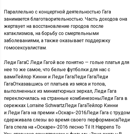
Параллельно с концертной деятельностью Гага
занимается благотворительностью. Часть доходов она
жертвует на восстановление городов после
катаклизмов, на борьбу со смертельными
заболеваниями, а также оказывает поддержку
гомосексуалистам.
Леди ГагаС Леди Гагой все понятно — голые платья для
нее то же самое, что белые футболки для нас с
вамиТейлор Кинни и Леди ГагаЛеди ГагаЛеди
ГагаОтказавшись от платьев из мяса и топов,
выполненных из миниатюрных зеркал, Леди Гага
переключилась на странные комбинезоныЛеди Гага в
сережках Lorraine SchwartzЛеди ГагаТейлор Кинни
и Леди Гага на премии «Оскар»-2016Леди Гага с трудом
сдерживала слезы во время своего перформансаЛеди
Гага спела на «Оскаре»-2016 песню Til It Happens To