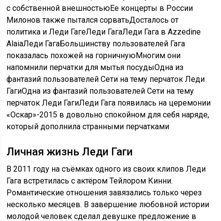
с собственной внешностьюЕе концерты в России
Милонов также пытался сорватьДосталось от
политика и Леди ГагеЛеди ГагаЛеди Гага в Azzedine
AlaiaЛеди ГагаБольшинству пользователей Гага
показалась похожей на горничнуюМногим они
напомнили перчатки для мытья посудыОдна из
фантазий пользователей Сети на тему перчаток Леди
ГагиОдна из фантазий пользователей Сети на тему
перчаток Леди ГагиЛеди Гага появилась на церемонии
«Оскар»-2015 в довольно спокойном для себя наряде,
который дополнила странными перчатками
Личная жизнь Леди Гаги
В 2011 году на съёмках одного из своих клипов Леди
Гага встретилась с актёром Тейлором Кинни.
Романтические отношения завязались только через
несколько месяцев. В завершение любовной истории
молодой человек сделал девушке предложение в