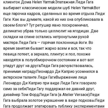
клиенток Дома Helen YarmakЭпатажная Леди Гага
выбирает классические модели шуб Helen YarmakВот
еще парочка кадров, сделанных во время отдыха Леди
Гаги. Как вы думаете, какой из них она опубликовала в
своем блоге? Тут ретушер явно поскромничал,
деликатно убрав только целлюлит на ягодицах. Две
складки на спине остались нетронутыми рукой
мастера Леди Гага — горячая поклонница йоги. Во
время занятия бывает жарко всем и вся, так что
певица потеет, а зеркало, плинтус и пол, похоже
находятся в полуобморочном состоянии и вот-вот
упадут друг на другаЛеди Гага расчувствовалась,
принимая наградуЛеонардо Ди Каприо усомнился в
актерском таланте Леди ГагиВыражение лица
Леонардо Ди Каприо при виде Леди Гаги говорило
само за себяЛеди Гагу поддержал ее давний друг,
дизайнер Том ФордЛеди Гага (в Atelier Versace)Леди
Гага выбрала золотое украшение в виде подковыЛеди
Гага продолжает эпатировать публику экспериментами