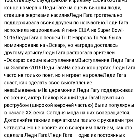
You, ставшую саундтреком к фильму «Зона охоты»В
конце номера к Леди Гаге на сцену вышли люди,
ставшие жертвами насилияЛеди Гага трогательно
поддерживала своих друзей по несчастьюЛеди Гага
исполнила национальный гимн США на Super Bowl-
2016Леди Гага с песней Til It Happens To You была
номинирована на «Оскар», но награда досталась
другому артистуЛеди Гага растрогала зрителей
«Оскара» своим выступлениемВыступление Леди Гаги
на Grammy-2016Леди ГагаНа своих концертах Леди Гага
часто не только поет, но и играет на роялеЛеди Гага
знает, как сделать свое выступление
незабываемымНа церемонии Леди Гагу поддерживал
ее жених, актер Тейлор КинниЛеди ГагаПерчатки с
раструбом (широкой верхней частью) были популярны
в начале XX века. Сегодня мода на них возвращается.
Дополняйте такими перчатками пальто с рукавами три
четверти. Но не носите их с вечерним платьем, как это
сделала Леди Гага!Леди Гага — одна из постоянных