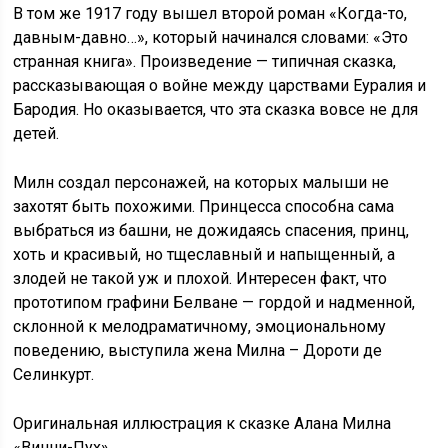
В том же 1917 году вышел второй роман «Когда-то,
давным-давно…», который начинался словами: «Это
странная книга». Произведение — типичная сказка,
рассказывающая о войне между царствами Еуралия и
Бародия. Но оказывается, что эта сказка вовсе не для
детей.
Милн создал персонажей, на которых малыши не
захотят быть похожими. Принцесса способна сама
выбраться из башни, не дожидаясь спасения, принц,
хоть и красивый, но тщеславный и напыщенный, а
злодей не такой уж и плохой. Интересен факт, что
прототипом графини Белване — гордой и надменной,
склонной к мелодраматичному, эмоциональному
поведению, выступила жена Милна – Дороти де
Селинкурт.
Оригинальная иллюстрация к сказке Алана Милна
«Винни-Пух»