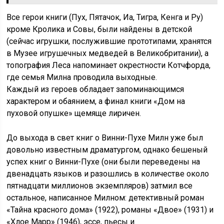
Все герои книги (Пух, Пятачок, Иа, Тигра, Кенга и Ру)
кроме Кролика и Совы, были найдены в детской
(сейчас игрушки, послужившие про­тотипами, хранятся
в Музее игрушечных медведей в Великобритании), а
топография Леса напоминает окрестности Котчфорда,
где семья Милна проводила выходные.
Каждый из героев обладает запоминающимся
характером и обаянием, а финал книги «Дом на
пуховой опушке» щемяще лиричен.
До выхода в свет книг о Винни-Пухе Милн уже был
довольно известным драматургом, однако бешеный
успех книг о Винни-Пухе (они были переведены на
двенадцать языков и разошлись в количестве около
пятнадцати миллионов экземпляров) затмил все
остальное, написанное Милном: детективный роман
«Тайна красного дома» (1922), романы «Двое» (1931) и
«Хлое Марр» (1946), эссе, пьесы и