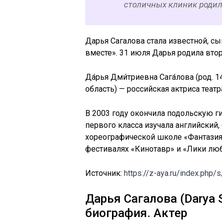
столичных клиник родил
Дарья Сагалова стала известной, с
вместе». 31 июля Дарья родила вто
Да́рья Дми́триевна Сага́лова (род. 
область) — российская актриса театр
В 2003 году окончила подольскую г
первого класса изучала английский,
хореографической школе «Фантазия»
фестивалях «Кинотавр» и «Лики люб
Источник:
https://z-aya.ru/index.php/
Дарья Сагалова (Darya 
биография. Актер