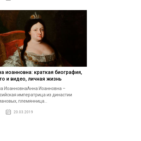
на иоанновна: краткая биография,
то и видео, личная жизнь
а ИоанновнаАнна Иоанновна –
сийская императрица из династии
ановых, племянница...
20.03.2019