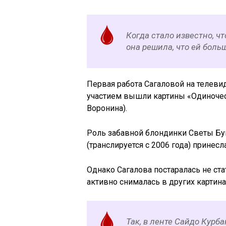
Когда стало известно, ч
она решила, что ей больш
Первая работа Сагаловой на телевид
участием вышли картины «Одиночес
Воронина).
Роль забавной блондинки Светы Бу
(транслируется с 2006 года) прине
Однако Сагалова постаралась не ст
активно снималась в других картина
Так, в ленте Сайдо Курба