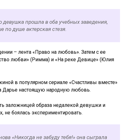
то девушка прошла в оба учебных заведения,
е по душе актерская стезя.
ении – лента «Право на любовь». Затем с ее
тво любви» (Римма) и «На реке Девице» (Юлия
киной в популярном сериале «Счастливы вместе»
сла Дарье настоящую народную любовь.
ать заложницей образа недалекой девушки и
х, не боялась экспериментировать.
нова «Никогда не забуду тебя!» она сыграла