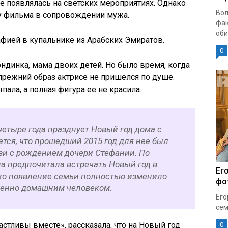
е появлялась на светских мероприятиях. Однако
Вол
ру фильма в сопровождении мужа.
фак
оби
фией в купальнике из Арабских Эмиратов.
0
ндинка, мама двоих детей. Но было время, когда
прежний образ актрисе не пришелся по душе.
пала, а полная фигура ее не красила.
четыре года празднует Новый год дома с
тся, что прошедший 2015 год для нее был
зи с рождением дочери Стефании. По
а предпочитала встречать Новый год в
Ег
ко появление семьи полностью изменило
фо
шенно домашним человеком.
Его
сем
астливы вместе», рассказала, что на Новый год
0