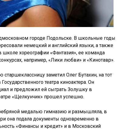
подмосковном городе Подольске. В школьные годы
ресовали немецкий и английский языки, а также
 в школе хореографии «Фантазия», ее команда
конкурсах, например, «Лики любви» и «Кинотавр».
ю старшеклассницу заметил Олег Бутахин, на тот
Государственного театра киноактера. Он
циал и предложил ей сыграть Золушку в
еатре «Щелкунчик» прошел успешно.
серебряной медалью гимназию и размышляла, в
тери она подала документы одновременно в
ьность «Финансы и кредит» и в Московский