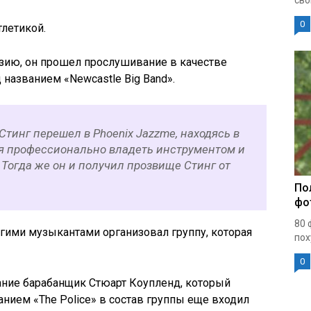
сво
0
тлетикой.
азию, он прошел прослушивание в качестве
 названием «Newcastle Big Band».
Стинг перешел в Phoeniх Jazzme, находясь в
ся профессионально владеть инструментом и
Тогда же он и получил прозвище Стинг от
По
фо
80 
угими музыкантами организовал группу, которая
пох
0
мание барабанщик Стюарт Коупленд, который
анием «The Police» в состав группы еще входил