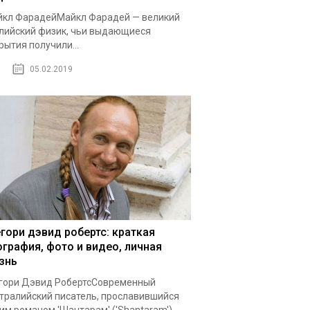
кл ФарадейМайкл Фарадей — великий
лийский физик, чьи выдающиеся
рытия получили...
05.02.2019
егори дэвид робертс: краткая
ография, фото и видео, личная
знь
гори Дэвид РобертсСовременный
тралийский писатель, прославившийся