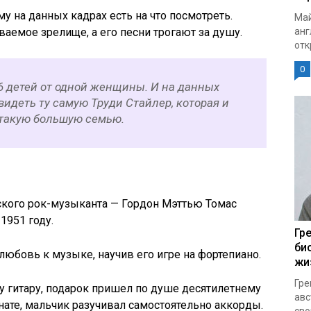
му на данных кадрах есть на что посмотреть.
Май
анг
аемое зрелище, а его песни трогают за душу.
отк
0
 6 детей от одной женщины. И на данных
идеть ту самую Труди Стайлер, которая и
такую большую семью.
ского рок-музыканта — Гордон Мэттью Томас
1951 году.
Гр
би
любовь к музыке, научив его игре на фортепиано.
жи
Гре
у гитару, подарок пришел по душе десятилетнему
авс
ате, мальчик разучивал самостоятельно аккорды.