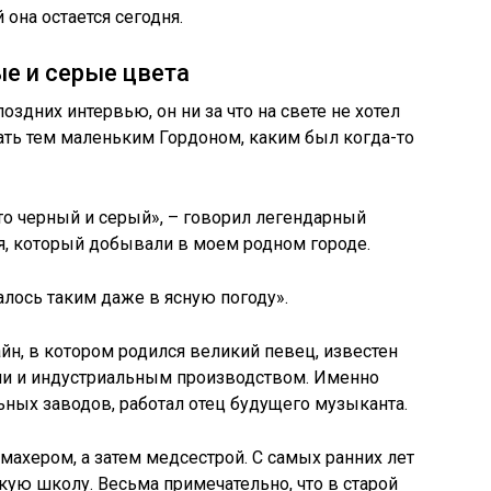
 она остается сегодня.
ые и серые цвета
оздних интервью, он ни за что на свете не хотел
ать тем маленьким Гордоном, каким был когда-то
то черный и серый», – говорил легендарный
ля, который добывали в моем родном городе.
алось таким даже в ясную погоду».
н, в котором родился великий певец, известен
и и индустриальным производством. Именно
ьных заводов, работал отец будущего музыканта.
махером, а затем медсестрой. С самых ранних лет
ую школу. Весьма примечательно, что в старой