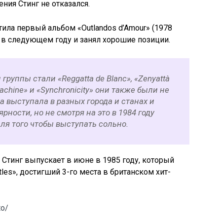
ния Стинг не отказался.
тила первый альбом «Outlandos d’Amour» (1978
 в следующем году и занял хорошие позиции.
уппы стали «Reggatta de Blanc», «Zenyattà
Machine» и «Synchronicity» они также были не
 выступала в разных города и станах и
ности, но не смотря на это в 1984 году
для того чтобы выступать сольно.
тинг выпускает в июне в 1985 году, который
rtles», достигший 3-го места в британском хит-
to/