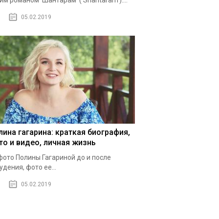
им романом 'Шантарам' ('Shantaram')....
05.02.2019
лина гагарина: краткая биография,
то и видео, личная жизнь
фото Полины Гагариной до и после
удения, фото ее...
05.02.2019