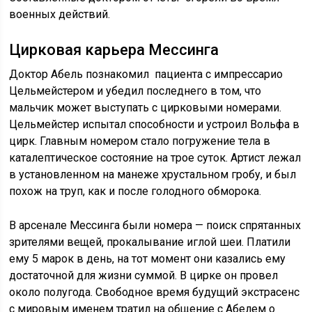
военных действий.
Цирковая карьера Мессинга
Доктор Абель познакомил пациента с импрессарио
Цельмейстером и убедил последнего в том, что
мальчик может выступать с цирковыми номерами.
Цельмейстер испытал способности и устроил Вольфа в
цирк. Главным номером стало погружение тела в
каталептическое состояние на трое суток. Артист лежал
в установленном на манеже хрустальном гробу, и был
похож на труп, как и после голодного обморока.
В арсенале Мессинга были номера — поиск спрятанных
зрителями вещей, прокалывание иглой шеи. Платили
ему 5 марок в день, на тот момент они казались ему
достаточной для жизни суммой. В цирке он провел
около полугода. Свободное время будущий экстрасенс
с мировым именем тратил на общение с Абелем о