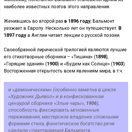
наиболее известных поэтов этого направления.
Женившись во второй раз
в 1896 году
, Бальмонт
уезжает в Европу. Несколько лет он путешествует.
В
1897 году
в Англии читает лекции о русской поэзии.
Своеобразной лирической трилогией являются лучшие
его стихотворные сборники – «Тишина» (
1898
),
«Горящие здания» (
1900
) и «Будем как Солнце» (
1903
).
Восторженная открытость всем явлениям мира, в т.ч.
и «демоническим» (особенно заметна в цикле
«Художник Дьявол» и в конфискованном
цензурой сборнике «Злые чары»,
1906
),
способность фиксировать мгновенные
переживания, мастерское владение сложными
формами стиха, фонетическое богатство речи
сделали стихотворения Бальмонта