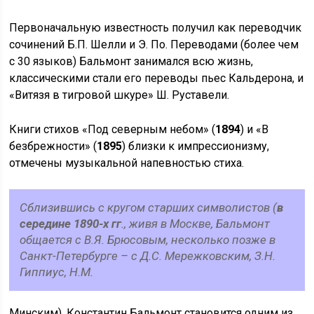
Первоначальную известность получил как переводчик
сочинений Б.П. Шелли и Э. По. Переводами (более чем
с 30 языков) Бальмонт занимался всю жизнь,
классическими стали его переводы пьес Кальдерона, и
«Витязя в тигровой шкуре» Ш. Руставели.
Книги стихов «Под северным небом» (
1894
) и «В
безбрежности» (
1895
) близки к импрессионизму,
отмечены музыкальной напевностью стиха.
Сблизившись с кругом старших символистов (
в
середине 1890-х гг
., живя в Москве, Бальмонт
общается с В.Я. Брюсовым, несколько позже в
Санкт-Петербурге – с Д.С. Мережковским, З.Н.
Гиппиус, Н.М.
Минским), Константин Бальмонт становится одним из