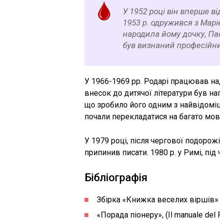
У 1952 році він вперше ві
1953 р. одружився з Марі
народила йому дочку, Паол
був визнаний професійн
У 1966-1969 рр. Родарі працював на
внесок до дитячої літератури був н
що зробило його одним з найвідоміш
почали перекладатися на багато мов 
У 1979 році, після чергової подорож
припинив писати. 1980 р. у Римі, під
Бібліографія
Збірка «Книжка веселих віршів» (Il
«Порада піонеру», (Il manuale del 