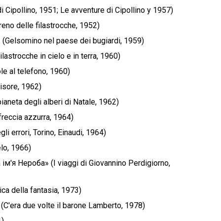
ipollino, 1951; Le avventure di Cipollino у 1957)
eno delle filastrocche, 1952)
Gelsomino nel paese dei bugiardi, 1959)
astrocche in cielo e in terra, 1960)
e al telefono, 1960)
isore, 1962)
neta degli alberi di Natale, 1962)
eccia azzurra, 1964)
i errori, Torino, Einaudi, 1964)
elo, 1966)
я Нероба» (I viaggi di Giovannino Perdigiorno,
a della fantasia, 1973)
'era due volte il barone Lamberto, 1978)
1)