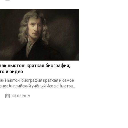
аак ньютон: краткая биография,
то и видео
ак Ньютон: биография краткая и самое
вноеАнглийский учёный Исаак Ньютон...
05.02.2019