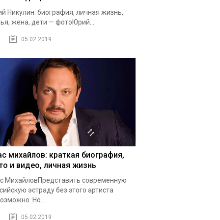
й Никулин: биография, личная жизнь,
ья, жена, дети — фотоЮрий...
05.02.2019
ас михайлов: краткая биография,
то и видео, личная жизнь
с МихайловПредставить современную
сийскую эстраду без этого артиста
озможно. Но...
05.02.2019