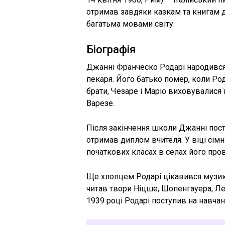
отримав завдяки казкам та книгам д
багатьма мовами світу.
Біографія
Джанні Франческо Родарі народився в
пекаря. Його батько помер, коли Род
брати, Чезаре і Маріо виховувалися ї
Варезе.
Після закінчення школи Джанні посту
отримав диплом вчителя. У віці сім
початкових класах в селах його прові
Ще хлопцем Родарі цікавився музико
читав твори Ніцше, Шопенгауера, Лен
1939 році Родарі поступив на навчан