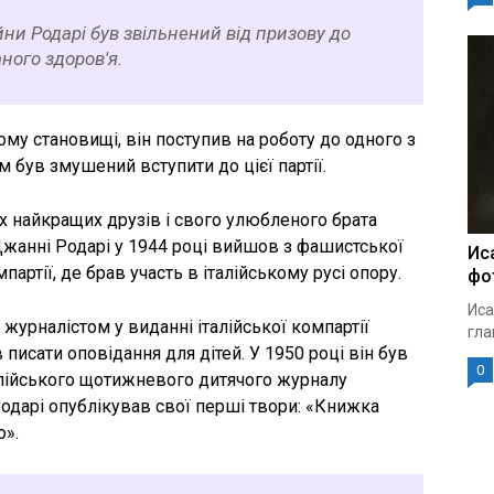
ійни Родарі був звільнений від призову до
аного здоров'я.
у становищі, він поступив на роботу до одного з
м був змушений вступити до цієї партії.
х найкращих друзів і свого улюбленого брата
Джанні Родарі у 1944 році вийшов з фашистської
Ис
мпартії, де брав участь в італійському русі опору.
фо
Иса
журналістом у виданні італійської компартії
гла
ав писати оповідання для дітей. У 1950 році він був
0
лійського щотижневого дитячого журналу
р. Родарі опублікував свої перші твори: «Книжка
о».