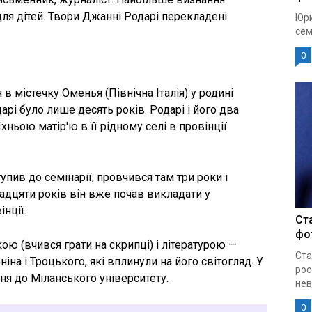
ля дітей. Твори Джанні Родарі перекладені
Юри
сем
0
 містечку Оменья (Північна Італія) у родині
арі було лише десять років. Родарі і його два
хньою матір'ю в її рідному селі в провінції
пив до семінарії, провчився там три роки і
надцяти років він вже почав викладати у
нції.
Ст
фо
ю (вчився грати на скрипці) і літературою —
Ста
іна і Троцького, які вплинули на його світогляд. У
рос
ня до Міланського університету.
нев
0