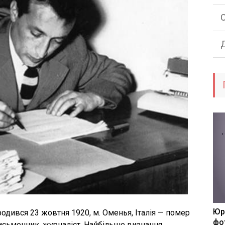
Юр
народився 23 жовтня 1920, м. Оменья, Італія — помер
фо
письменник, журналіст. Найбільше визнання