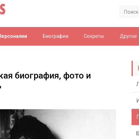
Персоналии
Биографии
Секреты
Другое
кая биография, фото и
ь