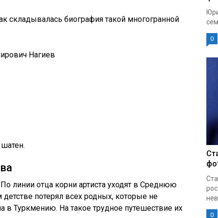
Юри
как складывалась биография такой многогранной
сем
0
мирович Нагиев
 шатен.
Ст
фо
ева
Ста
 По линии отца корни артиста уходят в Среднюю
рос
 детстве потерял всех родных, которые не
нев
 в Туркмению. На такое трудное путешествие их
0