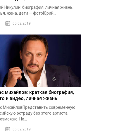
й Никулин: биография, личная жизнь,
ья, жена, дети — фотоЮрий...
05.02.2019
ас михайлов: краткая биография,
то и видео, личная жизнь
с МихайловПредставить современную
сийскую эстраду без этого артиста
озможно. Но...
05.02.2019