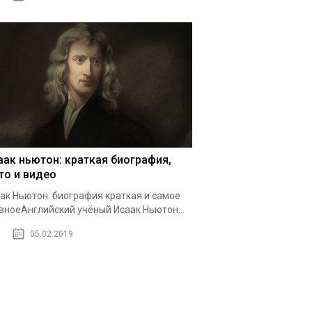
аак ньютон: краткая биография,
то и видео
ак Ньютон: биография краткая и самое
вноеАнглийский учёный Исаак Ньютон...
05.02.2019