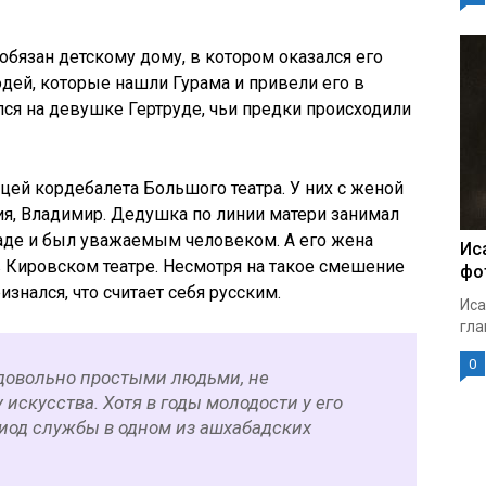
бязан детскому дому, в котором оказался его
дей, которые нашли Гурама и привели его в
ся на девушке Гертруде, чьи предки происходили
цей кордебалета Большого театра. У них с женой
я, Владимир. Дедушка по линии матери занимал
аде и был уважаемым человеком. А его жена
Ис
 Кировском театре. Несмотря на такое смешение
фо
знался, что считает себя русским.
Иса
гла
0
довольно простыми людьми, не
скусства. Хотя в годы молодости у его
иод службы в одном из ашхабадских