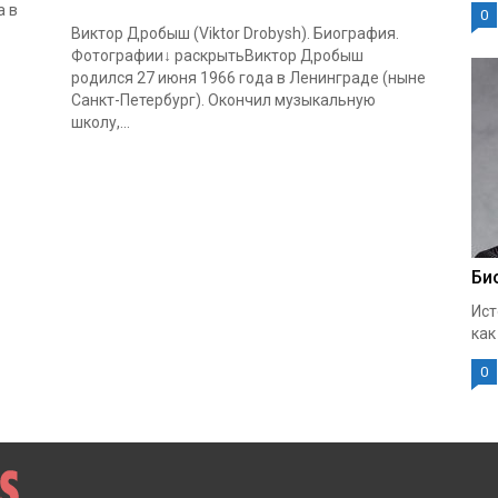
а в
0
Виктор Дробыш (Viktor Drobysh). Биография.
Фотографии↓ раскрытьВиктор Дробыш
родился 27 июня 1966 года в Ленинграде (ныне
Санкт-Петербург). Окончил музыкальную
школу,...
Би
Ист
как
0