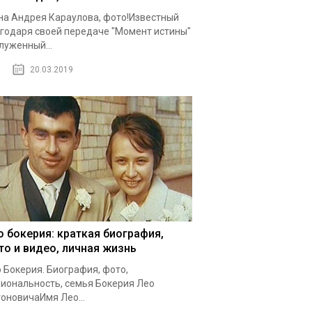
а Андрея Караулова, фото!Известный
годаря своей передаче "Момент истины"
луженный...
20.03.2019
о бокерия: краткая биография,
то и видео, личная жизнь
 Бокерия. Биография, фото,
иональность, семья Бокерия Лео
оновичаИмя Лео...