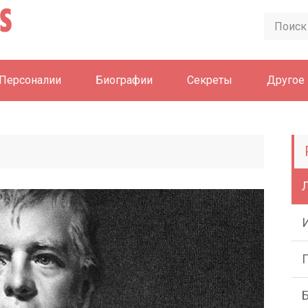
Персоналии
Биографии
Секреты
Другое