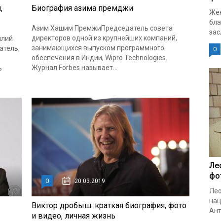
,
Биография азима премджи
Жен
бла
Азим Хашим ПремжиПредседатель совета
зас
директоров одной из крупнейших компаний,
илий
занимающихся выпуском программного
атель,
0
обеспечения в Индии, Wipro Technologies.
Журнал Forbes называет...
ь
Ле
фо
0
20.03.2019
Лео
нац
Виктор дробыш: краткая биография, фото
Ант
и видео, личная жизнь