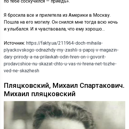
по тебе соскучился — приедь».
Я бросила все и прилетела из Америки в Москву.
Пошла на его могилу. Он снился мне тогда всю ночь
и улыбался. И я чувствовала, что ему хорошо…
Источник:
https://fakty.ua/211964-doch-mihaila-
plyackovskogo-odnazhdy-my-zashli-s-papoj-v-magazin-
dary-prirody-a-na-prilavkah-odin-hren-on-i-govorit-
prodavcshice-nu-skazat-chto-u-vas-ni-hrena-net-tozhe-
ved-ne-skazhesh
Пляцковский, Михаил Спартакович.
Михаил пляцковский