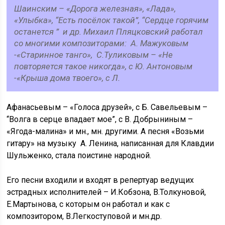
Шаинским – «Дорога железная», «Лада»,
«Улыбка», “Есть посёлок такой”, “Сердце горячим
останется ” и др. Михаил Пляцковский работал
со многими композиторами: А. Мажуковым
-«Старинное танго», С.Туликовым – «Не
повторяется такое никогда», с Ю. Антоновым
-«Крыша дома твоего», с Л.
Афанасьевым – «Голоса друзей», с Б. Савельевым –
“Волга в серце впадает мое”, с В. Добрыниным –
«Ягода-малина» и мн., мн. другими. А песня «Возьми
гитару» на музыку А. Ленина, написанная для Клавдии
Шульженко, стала поистине народной.
Его песни входили и входят в репертуар ведущих
эстрадных исполнителей – И.Кобзона, В.Толкуновой,
Е.Мартынова, с которым он работал и как с
композитором, В.Легкоступовой и мн.др.