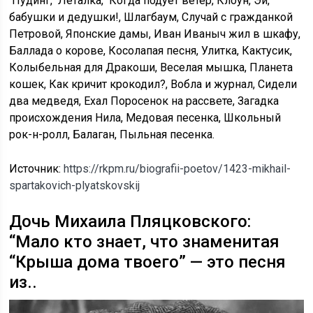
Пудинг, Леталка, Когда подует ветер, Клоун, Эй,
бабушки и дедушки!, Шлагбаум, Случай с гражданкой
Петровой, Японские дамы, Иван Иваныч жил в шкафу,
Баллада о корове, Косолапая песня, Улитка, Кактусик,
Колыбельная для Дракоши, Веселая мышка, Планета
кошек, Как кричит крокодил?, Вобла и журнал, Сидели
два медведя, Ехал Поросенок на рассвете, Загадка
происхождения Нила, Медовая песенка, Школьный
рок-н-ролл, Балаган, Пыльная песенка.
Источник:
https://rkpm.ru/biografii-poetov/1423-mikhail-
spartakovich-plyatskovskij
Дочь Михаила Пляцковского:
“Мало кто знает, что знаменитая
“Крыша дома твоего” — это песня
из..