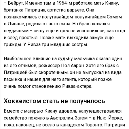
– Бейрут. Именно там в 1964-м работала мать Киану,
британка Патриция, артистка варьете. Она
познакомилась с полугавайцем-полукитайцем Сэмом
в Ливане, родила от него сына. Но брак оказался
неудачным – сыну еще и трех не исполнилось, как отца
и след простыл. Позже мать выходила замуж еще
трижды. У Ривза три младшие сестры.
Наибольшее влияние на судьбу мальчика оказал один
из его отчимов, режиссер Пол Аарон. Хотя его брак с
Патрицией был скоротечным, он не выпускал из вида
пасынка и нашел для него агента, который позже
очень помог становлению Ривза-актера.
Хоккеистом стать не получилось
Вместе с матерью Киану вдоволь напутешествовался:
семейство пожило в Австралии. Затем – в Нью-Йорке,
пока, наконец, не осело в канадском Торонто. Патриция