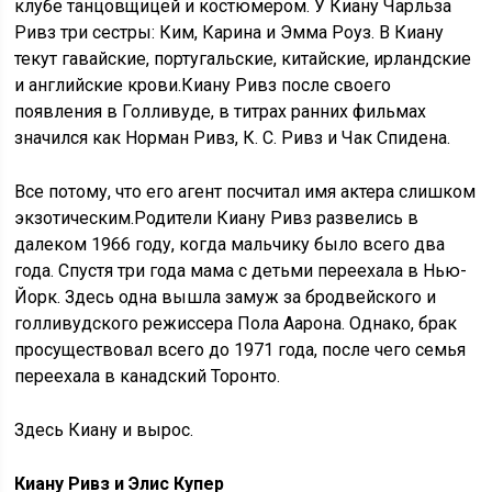
клубе танцовщицей и костюмером. У Киану Чарльза
Ривз три сестры: Ким, Карина и Эмма Роуз. В Киану
текут гавайские, португальские, китайские, ирландские
и английские крови.Киану Ривз после своего
появления в Голливуде, в титрах ранних фильмах
значился как Норман Ривз, К. С. Ривз и Чак Спидена.
Все потому, что его агент посчитал имя актера слишком
экзотическим.Родители Киану Ривз развелись в
далеком 1966 году, когда мальчику было всего два
года. Спустя три года мама с детьми переехала в Нью-
Йорк. Здесь одна вышла замуж за бродвейского и
голливудского режиссера Пола Аарона. Однако, брак
просуществовал всего до 1971 года, после чего семья
переехала в канадский Торонто.
Здесь Киану и вырос.
Киану Ривз и Элис Купер