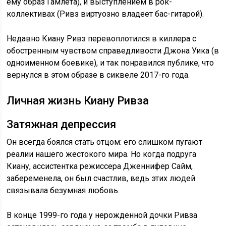
ему образ Гамлета), и выступлением в рок-
коллективах (Ривз виртуозно владеет бас-гитарой).
Недавно Киану Ривз перевоплотился в киллера с
обостренным чувством справедливости Джона Уика (в
одноименном боевике), и так понравился публике, что
вернулся в этом образе в сиквеле 2017-го года.
Личная жизнь Киану Ривза
Затяжная депрессия
Он всегда боялся стать отцом: его слишком пугают
реалии нашего жестокого мира. Но когда подруга
Киану, ассистентка режиссера Дженнифер Сайм,
забеременела, он был счастлив, ведь этих людей
связывала безумная любовь.
В конце 1999-го года у нерожденной дочки Ривза