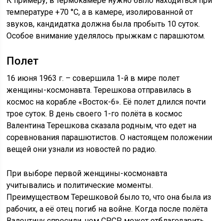
К примеру, в термокамере нужно было находиться при
температуре +70 °C, а в камере, изолированной от
звуков, кандидатка должна была пробыть 10 суток.
Особое внимание уделялось прыжкам с парашютом.
Полет
16 июня 1963 г. – совершила 1-й в мире полет
женщины-космонавта. Терешкова отправилась в
космос на корабле «Восток-6». Её полет длился почти
трое суток. В день своего 1-го полёта в космос
Валентина Терешкова сказала родным, что едет на
соревнования парашютистов. О настоящем положении
вещей они узнали из новостей по радио.
При выборе первой женщины-космонавта
учитывались и политические моменты.
Преимуществом Терешковой было то, что она была из
рабочих, а её отец погиб на войне. Когда после полёта
Валентину спросили, чем СРСР может отблагодарить