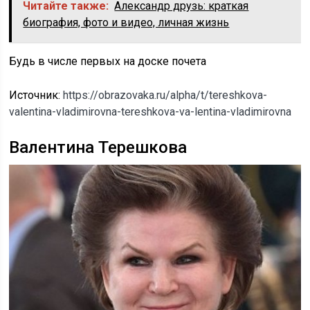
Читайте также:
Александр друзь: краткая
биография, фото и видео, личная жизнь
Будь в числе первых на доске почета
Источник:
https://obrazovaka.ru/alpha/t/tereshkova-
valentina-vladimirovna-tereshkova-va-lentina-vladimirovna
Валентина Терешкова