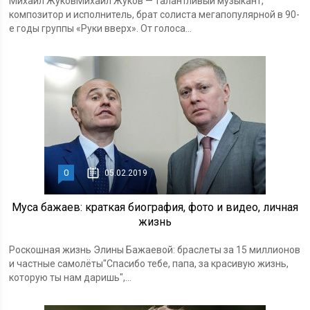
Михаил ЖуковМихаил Жуков — талантливый музыкант,
композитор и исполнитель, брат солиста мегапопулярной в 90-
е годы группы «Руки вверх». От голоса...
0
05.02.2019
Муса бажаев: краткая биография, фото и видео, личная
жизнь
Роскошная жизнь Элины Бажаевой: браслеты за 15 миллионов
и частные самолёты"Спасибо тебе, папа, за красивую жизнь,
которую ты нам даришь",...